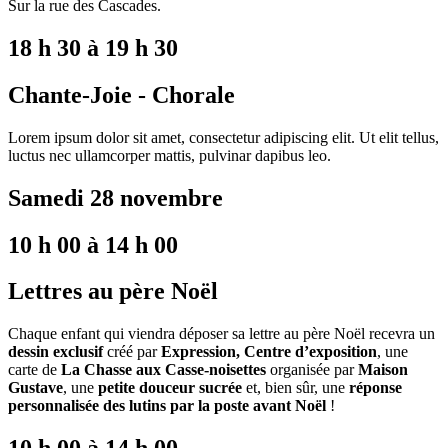
Sur la rue des Cascades.
18 h 30 à 19 h 30
Chante-Joie - Chorale
Lorem ipsum dolor sit amet, consectetur adipiscing elit. Ut elit tellus,
luctus nec ullamcorper mattis, pulvinar dapibus leo.
Samedi 28 novembre
10 h 00 à 14 h 00
Lettres au père Noël
Chaque enfant qui viendra déposer sa lettre au père Noël recevra un
dessin exclusif
créé par
Expression, Centre d’exposition
, une
carte de
La Chasse aux Casse-noisettes
organisée par
Maison
Gustave
, une
petite douceur sucrée
et, bien sûr, une
réponse
personnalisée des lutins par la poste avant Noël
!