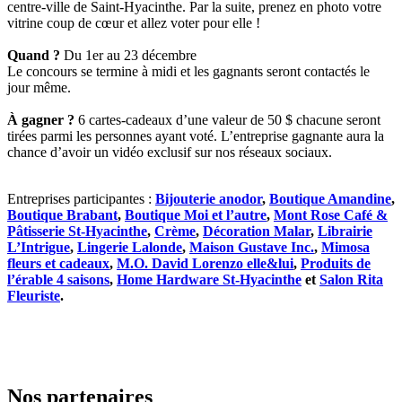
centre-ville de Saint-Hyacinthe. Par la suite, prenez en photo votre
vitrine coup de cœur et allez voter pour elle !
Quand ?
Du 1er au 23 décembre
Le concours se termine à midi et les gagnants seront contactés le
jour même.
À gagner ?
6 cartes-cadeaux d’une valeur de 50 $ chacune seront
tirées parmi les personnes ayant voté. L’entreprise gagnante aura la
chance d’avoir un vidéo exclusif sur nos réseaux sociaux.
Entreprises participantes :
Bijouterie anodor
,
Boutique Amandine
,
Boutique Brabant
,
Boutique Moi et l’autre
,
Mont Rose Café &
Pâtisserie St-Hyacinthe
,
Crème
,
Décoration Malar
,
Librairie
L’Intrigue
,
Lingerie Lalonde
,
Maison Gustave Inc.
,
Mimosa
fleurs et cadeaux
,
M.O. David Lorenzo elle&lui
,
Produits de
l’érable 4 saisons
,
Home Hardware St-Hyacinthe
et
Salon Rita
Fleuriste
.
Nos partenaires